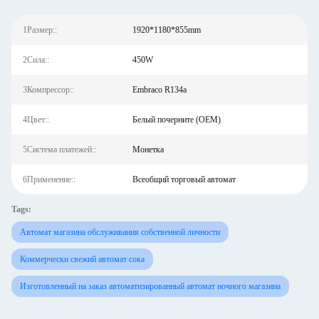
1Размер::
1920*1180*855mm
2Сила::
450W
3Компрессор::
Embraco R134a
4Цвет::
Белый почерните (OEM)
5Система платежей::
Монетка
6Применение::
Всеобщий торговый автомат
Tags:
Автомат магазина обслуживания собственной личности
Коммерчески свежий автомат сока
Изготовленный на заказ автоматизированный автомат ночного магазина