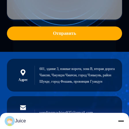
Отправить
601, здание 3, южные ворота, зона B, вторая дорога
Чансин, Чжунцзи Чжичэн, город Чэнькунь, район
Адрес
Шунде, город Фошань, провинция Гуандун
vendingmachine935@gmail.com
Электронная
почта
Juice